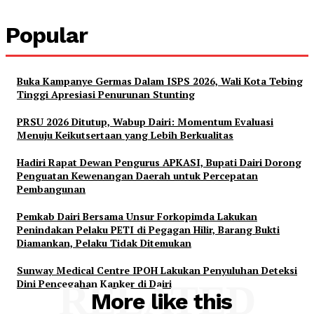
Popular
Buka Kampanye Germas Dalam ISPS 2026, Wali Kota Tebing
Tinggi Apresiasi Penurunan Stunting
PRSU 2026 Ditutup, Wabup Dairi: Momentum Evaluasi
Menuju Keikutsertaan yang Lebih Berkualitas
Hadiri Rapat Dewan Pengurus APKASI, Bupati Dairi Dorong
Penguatan Kewenangan Daerah untuk Percepatan
Pembangunan
Pemkab Dairi Bersama Unsur Forkopimda Lakukan
Penindakan Pelaku PETI di Pegagan Hilir, Barang Bukti
Diamankan, Pelaku Tidak Ditemukan
Sunway Medical Centre IPOH Lakukan Penyuluhan Deteksi
Dini Pencegahan Kanker di Dairi
RELATED
More like this