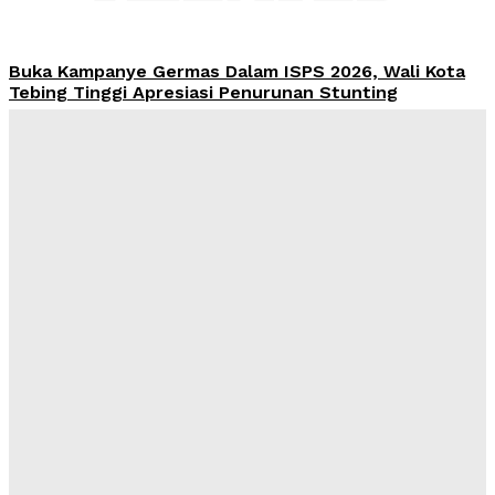
Buka Kampanye Germas Dalam ISPS 2026, Wali Kota
Tebing Tinggi Apresiasi Penurunan Stunting
Yudi Lubis
-
Agustus 6, 2026
PRSU 2026 Ditutup, Wabup Dairi: Momentum Evaluasi
Menuju Keikutsertaan yang Lebih Berkualitas
Yudi Lubis
-
Agustus 4, 2026
Hadiri Rapat Dewan Pengurus APKASI, Bupati Dairi
Dorong Penguatan Kewenangan Daerah untuk
Percepatan Pembangunan
Yudi Lubis
-
Agustus 4, 2026
Pemkab Dairi Bersama Unsur Forkopimda Lakukan
Penindakan Pelaku PETI di Pegagan Hilir, Barang Bukti