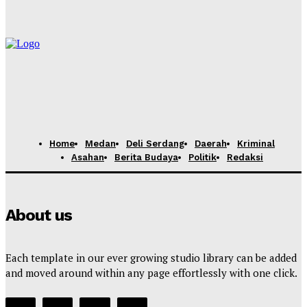
Diamankan, Pelaku Tidak Ditemukan
Yudi Lubis
-
Agustus 4, 2026
Home
Medan
Deli Serdang
Daerah
Kriminal
Asahan
Berita Budaya
Politik
Redaksi
About us
Each template in our ever growing studio library can be added
and moved around within any page effortlessly with one click.