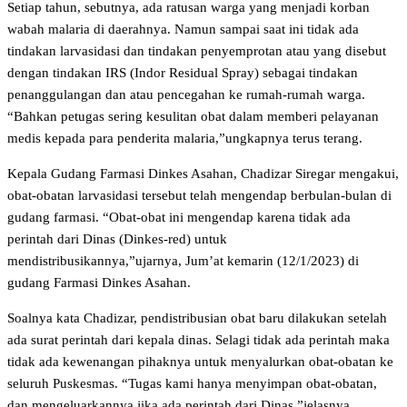
Setiap tahun, sebutnya, ada ratusan warga yang menjadi korban
wabah malaria di daerahnya. Namun sampai saat ini tidak ada
tindakan larvasidasi dan tindakan penyemprotan atau yang disebut
dengan tindakan IRS (Indor Residual Spray) sebagai tindakan
penanggulangan dan atau pencegahan ke rumah-rumah warga.
“Bahkan petugas sering kesulitan obat dalam memberi pelayanan
medis kepada para penderita malaria,”ungkapnya terus terang.
Kepala Gudang Farmasi Dinkes Asahan, Chadizar Siregar mengakui,
obat-obatan larvasidasi tersebut telah mengendap berbulan-bulan di
gudang farmasi. “Obat-obat ini mengendap karena tidak ada
perintah dari Dinas (Dinkes-red) untuk
mendistribusikannya,”ujarnya, Jum’at kemarin (12/1/2023) di
gudang Farmasi Dinkes Asahan.
Soalnya kata Chadizar, pendistribusian obat baru dilakukan setelah
ada surat perintah dari kepala dinas. Selagi tidak ada perintah maka
tidak ada kewenangan pihaknya untuk menyalurkan obat-obatan ke
seluruh Puskesmas. “Tugas kami hanya menyimpan obat-obatan,
dan mengeluarkannya jika ada perintah dari Dinas,”jelasnya.