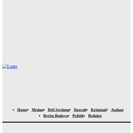
PRSU 2026 Ditutup, Wabup Dairi: Momentum Evaluasi
Menuju Keikutsertaan yang Lebih Berkualitas
Yudi Lubis
-
Agustus 4, 2026
Hadiri Rapat Dewan Pengurus APKASI, Bupati Dairi Dorong
Penguatan Kewenangan Daerah untuk Percepatan
Pembangunan
Yudi Lubis
-
Agustus 4, 2026
Home
Medan
Deli Serdang
Daerah
Kriminal
Asahan
Berita Budaya
Politik
Redaksi