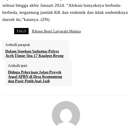
selesai hingga akhir Januari 2024. “Alokasi banyaknya berbeda-
berbeda, tergantung jumlah KK dan endemik dan tidak endemiknya
daerah itu,”katanya. (ZN)
TAGS
Ribuan Botol Larvasida Malaria
Artikulli paraprak
Dalam Sepekan Satlantas Polres
Aceh Timur Sita 17 Knalpot Brong
Artikulli tjetër
Diduga Pekerjaan Jalan Proyek
Aspal APBN di Desa Keumuneng
dan Pasir Putih Asal Jadi