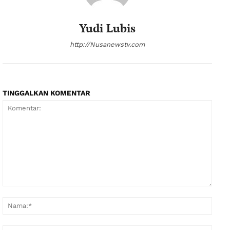
Yudi Lubis
http://Nusanewstv.com
TINGGALKAN KOMENTAR
Komentar:
Nama