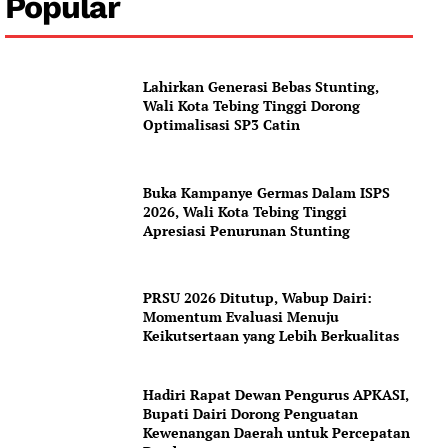
Popular
News Week
Lahirkan Generasi Bebas Stunting,
Wali Kota Tebing Tinggi Dorong
Magazine PRO
Optimalisasi SP3 Catin
SUBSCRIBE NOW
Buka Kampanye Germas Dalam ISPS
2026, Wali Kota Tebing Tinggi
Apresiasi Penurunan Stunting
Company
PRSU 2026 Ditutup, Wabup Dairi:
About
Momentum Evaluasi Menuju
Keikutsertaan yang Lebih Berkualitas
Contact us
Subscription Plans
Hadiri Rapat Dewan Pengurus APKASI,
My account
Bupati Dairi Dorong Penguatan
Kewenangan Daerah untuk Percepatan