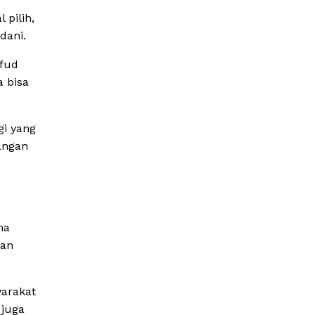
 pilih,
dani.
hfud
 bisa
gi yang
angan
ma
kan
arakat
 juga