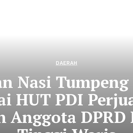
DAERAH
n Nasi Tumpeng
i HUT PDI Perju
n Anggota DPRD 