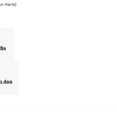
an Haris)
dja
n dan