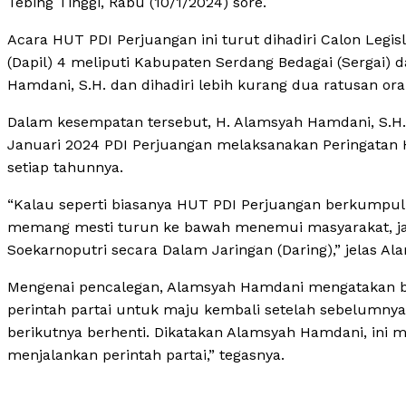
Tebing Tinggi, Rabu (10/1/2024) sore.
Acara HUT PDI Perjuangan ini turut dihadiri Calon Legi
(Dapil) 4 meliputi Kabupaten Serdang Bedagai (Sergai) 
Hamdani, S.H. dan dihadiri lebih kurang dua ratusan ora
Dalam kesempatan tersebut, H. Alamsyah Hamdani, S.H.
Januari 2024 PDI Perjuangan melaksanakan Peringatan H
setiap tahunnya.
“Kalau seperti biasanya HUT PDI Perjuangan berkumpul d
memang mesti turun ke bawah menemui masyarakat, jad
Soekarnoputri secara Dalam Jaringan (Daring),” jelas A
Mengenai pencalegan, Alamsyah Hamdani mengatakan bah
perintah partai untuk maju kembali setelah sebelumnya
berikutnya berhenti. Dikatakan Alamsyah Hamdani, ini m
menjalankan perintah partai,” tegasnya.