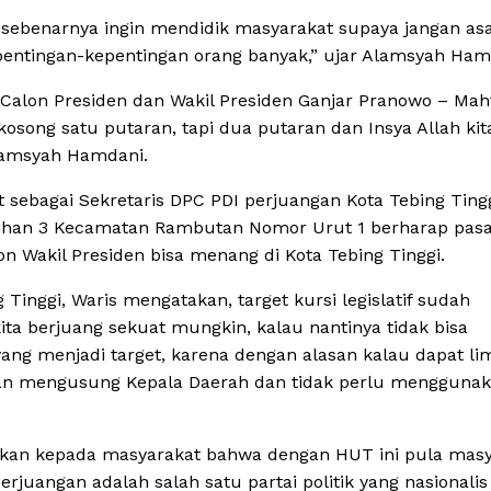
a sebenarnya ingin mendidik masyarakat supaya jangan asal
entingan-kepentingan orang banyak,” ujar Alamsyah Ham
 Calon Presiden dan Wakil Presiden Ganjar Pranowo – Ma
ong satu putaran, tapi dua putaran dan Insya Allah kita
lamsyah Hamdani.
 sebagai Sekretaris DPC PDI perjuangan Kota Tebing Ting
milihan 3 Kecamatan Rambutan Nomor Urut 1 berharap pas
 Wakil Presiden bisa menang di Kota Tebing Tinggi.
Tinggi, Waris mengatakan, target kursi legislatif sudah
ita berjuang sekuat mungkin, kalau nantinya tidak bisa
yang menjadi target, karena dengan alasan kalau dapat li
 akan mengusung Kepala Daerah dan tidak perlu mengguna
ikan kepada masyarakat bahwa dengan HUT ini pula masy
rjuangan adalah salah satu partai politik yang nasionalis