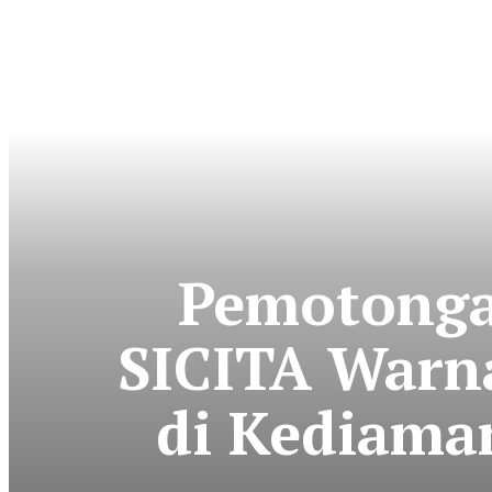
Pemotonga
SICITA Warna
di Kediama