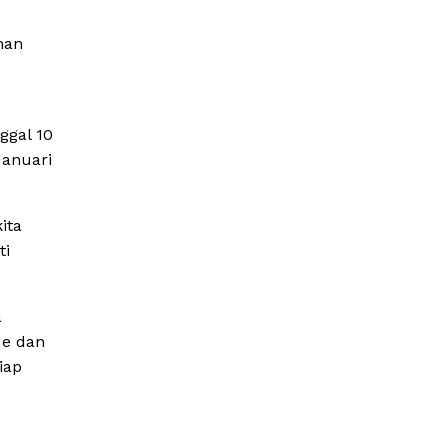
han
ggal 10
Januari
ita
ti
a
de dan
iap