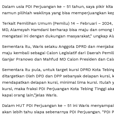
Dalam usia PDI Perjuangan ke – 51 tahun, saya pikir kit
namun pilihlah wakilnya yang bisa memperjuangkan kep
Terkait Pemilihan Umum (Pemilu) 14 – Februari – 2024,
MD, Alamsyah Hamdani berharap bisa maju dan omong kos
mengatasi ini dengan dukungan masyarakat,” ungkap A
Sementara itu, Waris selaku Anggota DPRD dan menjabat
maju kembali sebagai Calon Legislatif dari Daerah Pe
Ganjar Pranowo dan Mahfud MD Calon Presiden dan Calon
Sementara itu pula, untuk target kursi DPRD Kota Tebing 
ditargetkan Oleh DPD dan DPP sebanyak delapan kursi, k
mendapatkan delapan kursi, minimal lima kursi. Itulah 
kursi, maka fraksi PDI Perjuangan Kota Tebing Tinggi
kapal orang lain,”jelas Waris.
Dalam HUT PDI Perjuangan ke – 51 ini Waris menyampa
akan lebih tahu siapa sebenarnya PDI Perjuangan. “PDI Pe