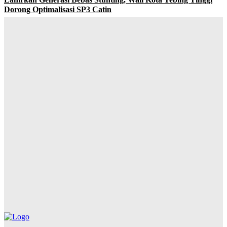
Dorong Optimalisasi SP3 Catin
Yudi Lubis
-
Agustus 7, 2026
Buka Kampanye Germas Dalam ISPS 2026, Wali Kota Tebing
Tinggi Apresiasi Penurunan Stunting
Yudi Lubis
-
Agustus 6, 2026
PRSU 2026 Ditutup, Wabup Dairi: Momentum Evaluasi
Menuju Keikutsertaan yang Lebih Berkualitas
Yudi Lubis
-
Agustus 4, 2026
Hadiri Rapat Dewan Pengurus APKASI, Bupati Dairi Dorong
Penguatan Kewenangan Daerah untuk Percepatan
Pembangunan
Yudi Lubis
-
Agustus 4, 2026