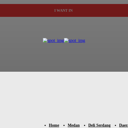
I WANT IN
Home
Medan
Deli Serdang
Daer