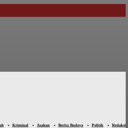
ah
Kriminal
Asahan
Berita Budaya
Politik
Redaksi