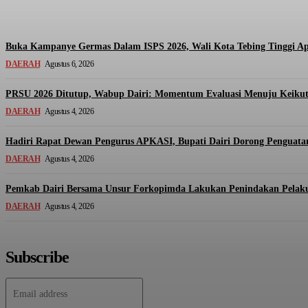
Yudi Lubis
-
Agustus 7, 2026
Buka Kampanye Germas Dalam ISPS 2026, Wali Kota Tebing Tinggi Apr
DAERAH
Agustus 6, 2026
PRSU 2026 Ditutup, Wabup Dairi: Momentum Evaluasi Menuju Keikuts
DAERAH
Agustus 4, 2026
Hadiri Rapat Dewan Pengurus APKASI, Bupati Dairi Dorong Penguat
DAERAH
Agustus 4, 2026
Pemkab Dairi Bersama Unsur Forkopimda Lakukan Penindakan Pelaku 
DAERAH
Agustus 4, 2026
Subscribe