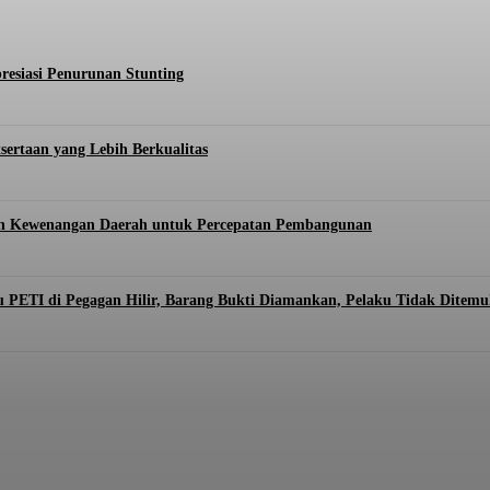
esiasi Penurunan Stunting
ertaan yang Lebih Berkualitas
an Kewenangan Daerah untuk Percepatan Pembangunan
PETI di Pegagan Hilir, Barang Bukti Diamankan, Pelaku Tidak Ditem